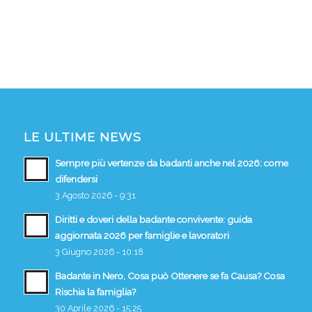
LE ULTIME NEWS
Sempre più vertenze da badanti anche nel 2026: come
difendersi
3 Agosto 2026 - 9:31
Diritti e doveri della badante convivente: guida
aggiornata 2026 per famiglie e lavoratori
3 Giugno 2026 - 10:18
Badante in Nero, Cosa può Ottenere se fa Causa? Cosa
Rischia la famiglia?
30 Aprile 2026 - 15:25