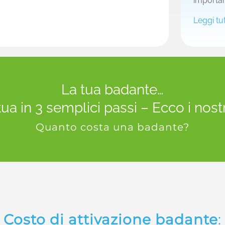
importan
Leggi tut
La tua badante…
tua in 3 semplici passi – Ecco i nostr
Quanto costa una badante?
Costo di attivazione badante
: