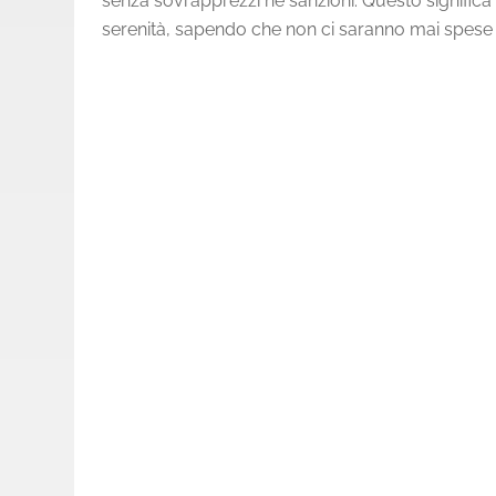
senza sovrapprezzi né sanzioni. Questo significa
serenità, sapendo che non ci saranno mai spese 