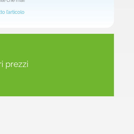
te che mai!
to l’articolo
i prezzi