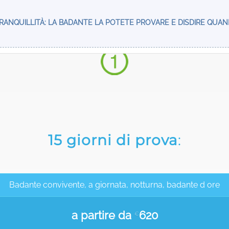
RANQUILLITÀ: LA BADANTE LA POTETE PROVARE E DISDIRE QUA
15 giorni di prova
:
Badante convivente, a giornata, notturna, badante d ore
a partire da
620
€