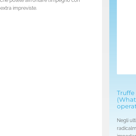
 che potete affrontare l’impegno con
extra impreviste.
Truffe
(Whats
operat
Negli ult
radicalm