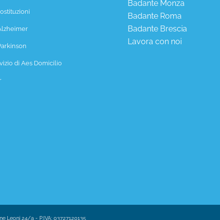
Badante Monza
ostituzioni
Badante Roma
Badante Brescia
Alzheimer
Lavora con noi
arkinson
rvizio di Aes Domicilio
r
Leoni 24/a - P.IVA: 03727120135