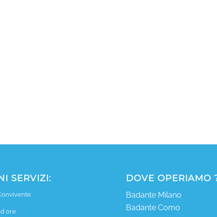
I SERVIZI:
DOVE OPERIAMO 
Badante Milano
Convivente
Badante Como
d ore