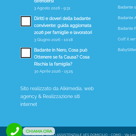
difendersi
Badante s
3 Agosto 2026 - 9:31
Badante 
Diritti e doveri della badante
convivente: guida aggiornata
Badante P
2026 per famiglie e lavoratori
Colf: il se
3 Giugno 2026 - 10:18
BabySitte
Badante in Nero, Cosa può
Ottenere se fa Causa? Cosa
Rischia la famiglia?
30 Aprile 2026 - 15:25
Sito realizzato da
Alkimedia, web
agency
&
Realizzazione siti
internet
CHIAMA ORA
ASSOCIAZIONE SOCIO ASSISTENZIALE AES DOMICILIO - COMO - Via Leone 