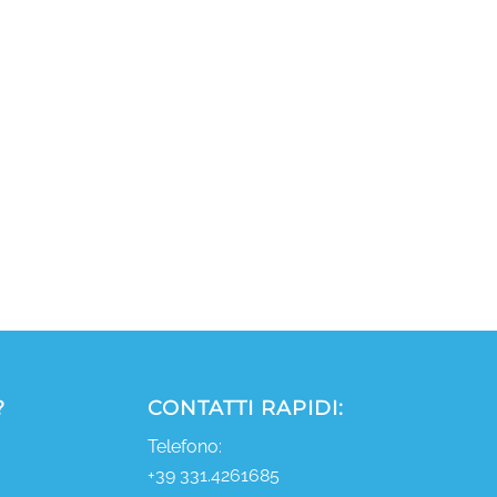
?
CONTATTI RAPIDI:
Telefono:
+39 331.4261685