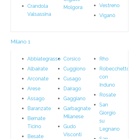
Vestreno
Crandola
Molgora
Valsassina
Viganò
Milano 1
Abbiategrasso
Corsico
Rho
Albairate
Cuggiono
Robecchetto
con
Arconate
Cusago
Induno
Arese
Dairago
Rosate
Assago
Gaggiano
San
Baranzate
Garbagnate
Giorgio
Milanese
Bernate
su
Ticino
Gudo
Legnano
Visconti
Besate
San