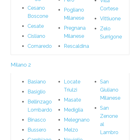
Villa
Cesano
Cortese
Pogliano
Boscone
Milanese
Vittiuone
Cesate
Pregnana
Zelo
Cisliano
Milanese
Surrigone
Cornaredo
Rescaldina
Milano 2
Basiano
Locate
San
Triulzi
Giuliano
Basiglio
Milanese
Masate
Bellinzago
San
Lombardo
Mediglia
Zenone
Binasco
Melegnano
al
Bussero
Melzo
Lambro
Cambiago
Noviglio