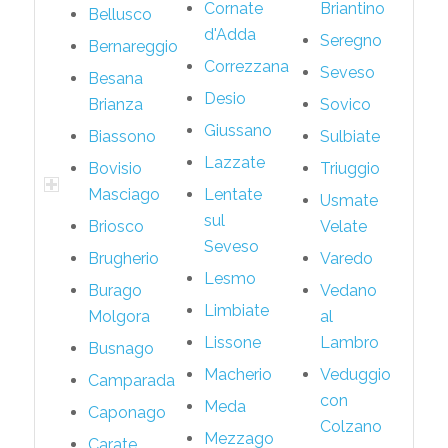
Cornate
Briantino
Bellusco
d'Adda
Seregno
Bernareggio
Correzzana
Seveso
Besana
Desio
Brianza
Sovico
Giussano
Biassono
Sulbiate
Lazzate
Bovisio
Triuggio
Masciago
Lentate
Usmate
sul
Briosco
Velate
Seveso
Brugherio
Varedo
Lesmo
Burago
Vedano
Limbiate
Molgora
al
Lissone
Lambro
Busnago
Macherio
Veduggio
Camparada
con
Meda
Caponago
Colzano
Mezzago
Carate