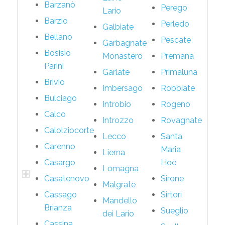
Barzanò
Perego
Lario
Barzio
Perledo
Galbiate
Bellano
Pescate
Garbagnate
Bosisio
Monastero
Premana
Parini
Garlate
Primaluna
Brivio
Imbersago
Robbiate
Bulciago
Introbio
Rogeno
Calco
Introzzo
Rovagnate
Calolziocorte
Lecco
Santa
Carenno
Maria
Lierna
Casargo
Hoè
Lomagna
Casatenovo
Sirone
Malgrate
Cassago
Sirtori
Mandello
Brianza
Sueglio
dei Lario
Cassina