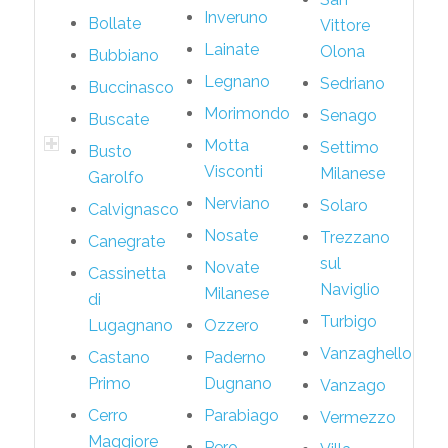
Inveruno
Bollate
Vittore
Lainate
Olona
Bubbiano
Legnano
Sedriano
Buccinasco
Morimondo
Senago
Buscate
Motta
Settimo
Busto
Visconti
Milanese
Garolfo
Nerviano
Solaro
Calvignasco
Nosate
Trezzano
Canegrate
sul
Novate
Cassinetta
Naviglio
Milanese
di
Turbigo
Lugagnano
Ozzero
Vanzaghello
Castano
Paderno
Primo
Dugnano
Vanzago
Cerro
Parabiago
Vermezzo
Maggiore
Pero