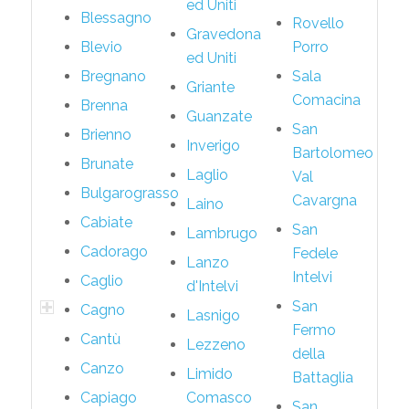
ed Uniti
Blessagno
Rovello
Gravedona
Blevio
Porro
ed Uniti
Bregnano
Sala
Griante
Comacina
Brenna
Guanzate
San
Brienno
Inverigo
Bartolomeo
Brunate
Laglio
Val
Bulgarograsso
Cavargna
Laino
Cabiate
San
Lambrugo
Cadorago
Fedele
Lanzo
Intelvi
Caglio
d'Intelvi
San
Cagno
Lasnigo
Fermo
Cantù
Lezzeno
della
Canzo
Limido
Battaglia
Capiago
Comasco
San