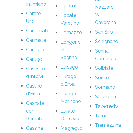
Intimiano
Lipomo
Nazzaro
Carate
Val
Locate
Urio
Cavargna
Varesino
Carbonate
San Siro
Lomazzo
Carimate
Schignano
Longone
Carlazzo
al
Senna
Segrino
Comasco
Carugo
Luisago
Solbiate
Casasco
d'Intelvi
Lurago
Sorico
d'Erba
Caslino
Sormano
d'Erba
Lurago
Stazzona
Marinone
Casnate
Tavernerio
con
Lurate
Torno
Bernate
Caccivio
Tremezzina
Cassina
Magreglio