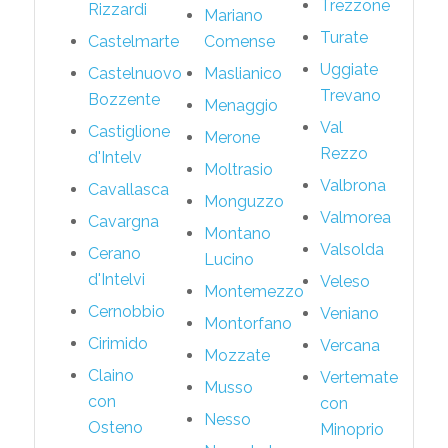
Trezzone
Rizzardi
Mariano
Turate
Castelmarte
Comense
Uggiate
Castelnuovo
Maslianico
Trevano
Bozzente
Menaggio
Val
Castiglione
Merone
Rezzo
d'Intelv
Moltrasio
Valbrona
Cavallasca
Monguzzo
Valmorea
Cavargna
Montano
Valsolda
Cerano
Lucino
d'Intelvi
Veleso
Montemezzo
Cernobbio
Veniano
Montorfano
Cirimido
Vercana
Mozzate
Claino
Vertemate
Musso
con
con
Nesso
Osteno
Minoprio