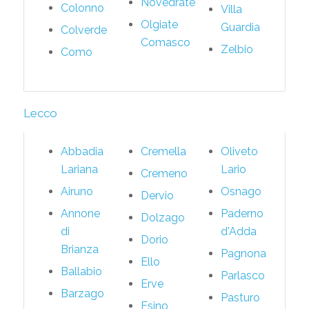
Novedrate
Colonno
Villa
Olgiate
Guardia
Colverde
Comasco
Zelbio
Como
Lecco
Abbadia
Cremella
Oliveto
Lariana
Lario
Cremeno
Airuno
Osnago
Dervio
Annone
Paderno
Dolzago
di
d'Adda
Dorio
Brianza
Pagnona
Ello
Ballabio
Parlasco
Erve
Barzago
Pasturo
Esino