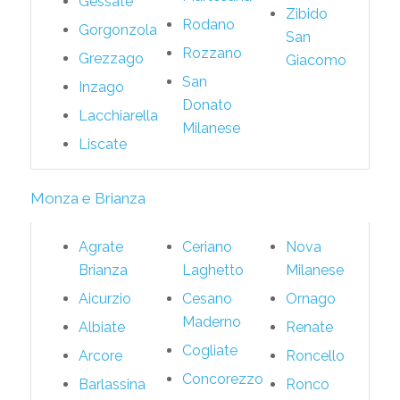
Gessate
Zibido
Rodano
Gorgonzola
San
Rozzano
Grezzago
Giacomo
San
Inzago
Donato
Lacchiarella
Milanese
Liscate
Monza e Brianza
Agrate
Ceriano
Nova
Brianza
Laghetto
Milanese
Aicurzio
Cesano
Ornago
Maderno
Albiate
Renate
Cogliate
Arcore
Roncello
Concorezzo
Barlassina
Ronco