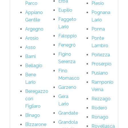
Erba
Parco
Plesio
Eupilio
Appiano
Pognana
Faggeto
Gentile
Lario
Lario
Argegno
Ponna
Faloppio
Arosio
Ponte
Fenegrò
Lambro
Asso
Figino
Porlezza
Barni
Serenza
Proserpio
Bellagio
Fino
Pusiano
Bene
Mornasco
Lario
Ramponio
Garzeno
Verna
Beregazzo
Gera
con
Rezzago
Lario
Figliaro
Rodero
Grandate
Binago
Ronago
Grandola
Bizzarone
Rovellasca