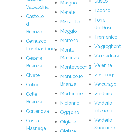
Suello
Margno
Valsassina
Taceno
Merate
Castello
Torre
Missaglia
di
de' Busi
Moggio
Brianza
Tremenico
Molteno
Cernusco
Valgreghentino
Lombardone
Monte
Valmadrera
Marenzo
Cesana
Varenna
Brianza
Montevecchia
Vendrogno
Civate
Monticello
Brianza
Vercurago
Colico
Morterone
Verderio
Colle
Brianza
Nibionno
Verderio
Inferiore
Cortenova
Oggiono
Verderio
Costa
Olgiate
Superiore
Masnaga
Olgiate