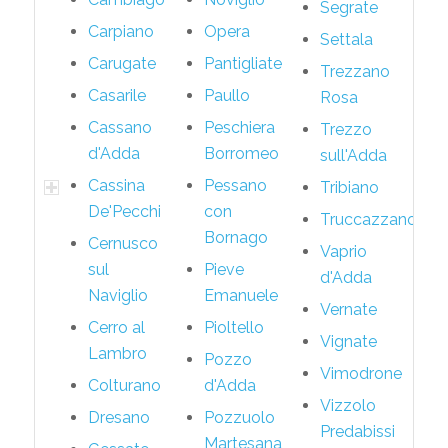
Segrate
Carpiano
Opera
Settala
Carugate
Pantigliate
Trezzano
Casarile
Paullo
Rosa
Cassano
Peschiera
Trezzo
d'Adda
Borromeo
sull'Adda
Cassina
Pessano
Tribiano
De'Pecchi
con
Truccazzano
Bornago
Cernusco
Vaprio
sul
Pieve
d'Adda
Naviglio
Emanuele
Vernate
Cerro al
Pioltello
Vignate
Lambro
Pozzo
Vimodrone
Colturano
d'Adda
Vizzolo
Dresano
Pozzuolo
Predabissi
Martesana