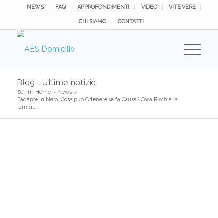
NEWS
FAQ
APPROFONDIMENTI
VIDEO
VITE VERE
CHI SIAMO
CONTATTI
Blog - Ultime notizie
Sei in:
Home
/
News
/
Badante in Nero, Cosa può Ottenere se fa Causa? Cosa Rischia la
famigl...