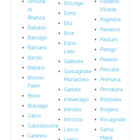
Annone
Paderno
Dolzago
di
d'Adda
Dorio
Brianza
Pagnona
Ello
Ballabio
Parlasco
Erve
Barzago
Pasturo
Esino
Barzanò
Perego
Lario
Barzio
Perledo
Galbiate
Bellano
Pescate
Garbagnate
Bosisio
Monastero
Premana
Parini
Garlate
Primaluna
Brivio
Imbersago
Robbiate
Bulciago
Introbio
Rogeno
Calco
Introzzo
Rovagnate
Calolziocorte
Lecco
Santa
Carenno
Maria
Lierna