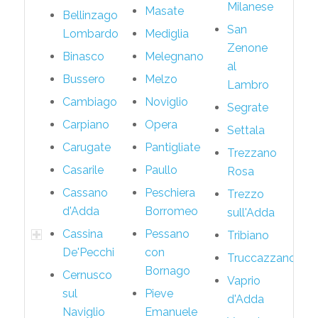
Milanese
Masate
Bellinzago
San
Lombardo
Mediglia
Zenone
Binasco
Melegnano
al
Bussero
Melzo
Lambro
Cambiago
Noviglio
Segrate
Carpiano
Opera
Settala
Carugate
Pantigliate
Trezzano
Casarile
Paullo
Rosa
Cassano
Peschiera
Trezzo
d'Adda
Borromeo
sull'Adda
Cassina
Pessano
Tribiano
De'Pecchi
con
Truccazzano
Bornago
Cernusco
Vaprio
sul
Pieve
d'Adda
Naviglio
Emanuele