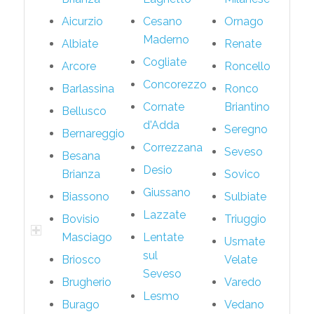
Aicurzio
Cesano
Ornago
Maderno
Albiate
Renate
Cogliate
Arcore
Roncello
Concorezzo
Barlassina
Ronco
Cornate
Briantino
Bellusco
d'Adda
Seregno
Bernareggio
Correzzana
Seveso
Besana
Desio
Brianza
Sovico
Giussano
Biassono
Sulbiate
Lazzate
Bovisio
Triuggio
Masciago
Lentate
Usmate
sul
Briosco
Velate
Seveso
Brugherio
Varedo
Lesmo
Burago
Vedano