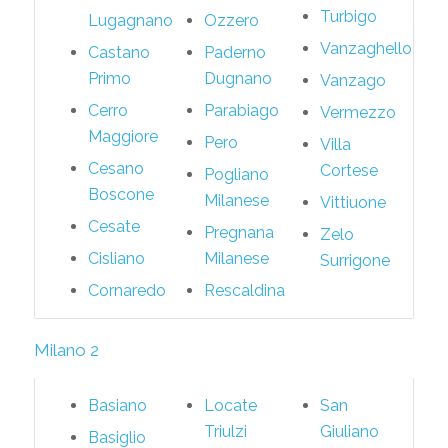
Turbigo
Lugagnano
Ozzero
Vanzaghello
Castano
Paderno
Primo
Dugnano
Vanzago
Cerro
Parabiago
Vermezzo
Maggiore
Pero
Villa
Cesano
Cortese
Pogliano
Boscone
Milanese
Vittiuone
Cesate
Pregnana
Zelo
Cisliano
Milanese
Surrigone
Cornaredo
Rescaldina
Milano 2
Basiano
Locate
San
Triulzi
Giuliano
Basiglio