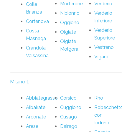
Morterone
Verderio
Colle
Brianza
Nibionno
Verderio
Inferiore
Cortenova
Oggiono
Verderio
Costa
Olgiate
Superiore
Masnaga
Olgiate
Vestreno
Crandola
Molgora
Valsassina
Viganò
Milano 1
Abbiategrasso
Corsico
Rho
Albairate
Cuggiono
Robecchetto
con
Arconate
Cusago
Induno
Arese
Dairago