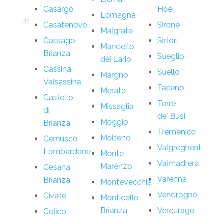
Casargo
Hoè
Lomagna
Casatenovo
Sirone
Malgrate
Cassago
Sirtori
Mandello
Brianza
Sueglio
dei Lario
Cassina
Suello
Margno
Valsassina
Taceno
Merate
Castello
Torre
Missaglia
di
de' Busi
Moggio
Brianza
Tremenico
Molteno
Cernusco
Valgreghentino
Lombardone
Monte
Valmadrera
Marenzo
Cesana
Varenna
Brianza
Montevecchia
Vendrogno
Civate
Monticello
Brianza
Vercurago
Colico