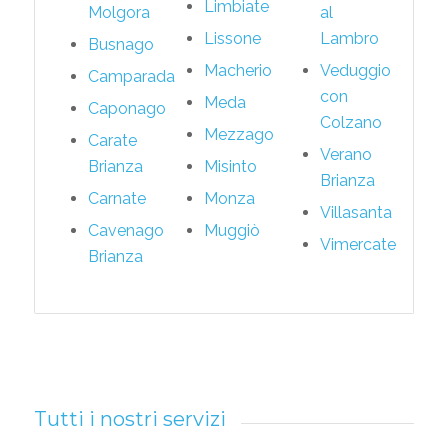
Limbiate
Molgora
al
Lissone
Lambro
Busnago
Macherio
Veduggio
Camparada
con
Meda
Caponago
Colzano
Mezzago
Carate
Verano
Brianza
Misinto
Brianza
Carnate
Monza
Villasanta
Cavenago
Muggiò
Vimercate
Brianza
Tutti i nostri servizi