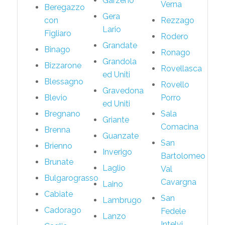
Garzeno
Verna
Beregazzo
Gera
con
Rezzago
Lario
Figliaro
Rodero
Grandate
Binago
Ronago
Grandola
Bizzarone
Rovellasca
ed Uniti
Blessagno
Rovello
Gravedona
Blevio
Porro
ed Uniti
Bregnano
Sala
Griante
Comacina
Brenna
Guanzate
San
Brienno
Inverigo
Bartolomeo
Brunate
Laglio
Val
Bulgarograsso
Cavargna
Laino
Cabiate
San
Lambrugo
Cadorago
Fedele
Lanzo
Intelvi