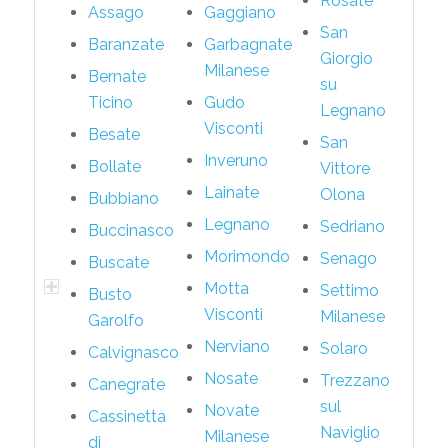
Rosate
Assago
Gaggiano
San
Baranzate
Garbagnate
Giorgio
Milanese
Bernate
su
Ticino
Gudo
Legnano
Visconti
Besate
San
Inveruno
Bollate
Vittore
Lainate
Olona
Bubbiano
Legnano
Sedriano
Buccinasco
Morimondo
Senago
Buscate
Motta
Settimo
Busto
Visconti
Milanese
Garolfo
Nerviano
Solaro
Calvignasco
Nosate
Trezzano
Canegrate
sul
Novate
Cassinetta
Naviglio
Milanese
di