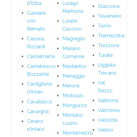
d'Erba
Lurago
Stazzona
Marinone
Casnate
Tavernerio
con
Lurate
Torno
Bernate
Caccivio
Tremezzina
Cassina
Magreglio
Trezzone
Rizzardi
Mariano
Turate
Castelmarte
Comense
Uggiate
Castelnuovo
Maslianico
Trevano
Bozzente
Menaggio
Val
Castiglione
Merone
Rezzo
d'Intelv
Moltrasio
Valbrona
Cavallasca
Monguzzo
Valmorea
Cavargna
Montano
Valsolda
Cerano
Lucino
d'Intelvi
Veleso
Montemezzo