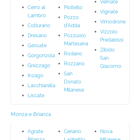
Vernate
Cerro al
Pioltello
Vignate
Lambro
Pozzo
Vimodrone
Colturano
d'Adda
Vizzolo
Dresano
Pozzuolo
Predabissi
Martesana
Gessate
Zibido
Rodano
Gorgonzola
San
Rozzano
Grezzago
Giacomo
San
Inzago
Donato
Lacchiarella
Milanese
Liscate
Monza e Brianza
Agrate
Ceriano
Nova
Brianza
Laghetto
Milanese