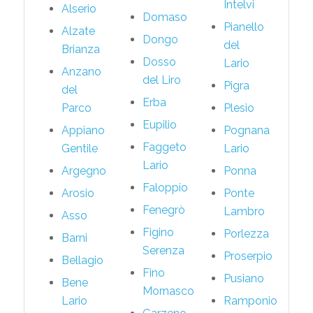
Intelvi
Alserio
Domaso
Pianello
Alzate
Dongo
del
Brianza
Dosso
Lario
Anzano
del Liro
Pigra
del
Erba
Parco
Plesio
Eupilio
Appiano
Pognana
Faggeto
Gentile
Lario
Lario
Argegno
Ponna
Faloppio
Arosio
Ponte
Fenegrò
Lambro
Asso
Figino
Porlezza
Barni
Serenza
Proserpio
Bellagio
Fino
Pusiano
Bene
Mornasco
Lario
Ramponio