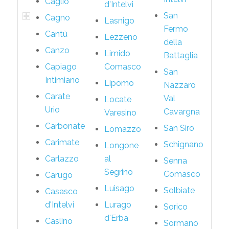
Caglio
d'Intelvi
San
Cagno
Lasnigo
Fermo
Cantù
Lezzeno
della
Canzo
Limido
Battaglia
Capiago
Comasco
San
Intimiano
Lipomo
Nazzaro
Carate
Val
Locate
Urio
Cavargna
Varesino
Carbonate
San Siro
Lomazzo
Carimate
Schignano
Longone
Carlazzo
al
Senna
Segrino
Comasco
Carugo
Luisago
Solbiate
Casasco
d'Intelvi
Lurago
Sorico
d'Erba
Caslino
Sormano