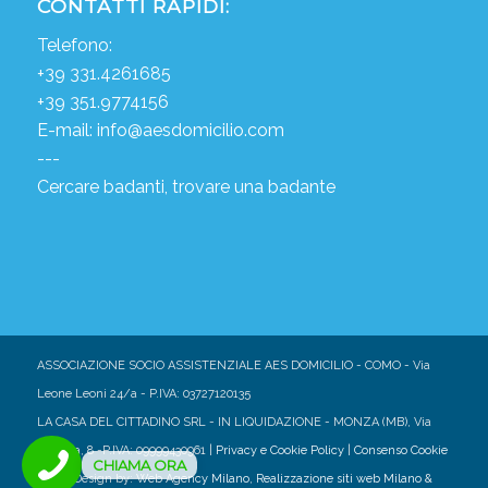
CONTATTI RAPIDI:
Telefono:
+39 331.4261685
+39 351.9774156
E-mail:
info@aesdomicilio.com
---
Cercare badanti, trovare una badante
ASSOCIAZIONE SOCIO ASSISTENZIALE AES DOMICILIO - COMO - Via
Leone Leoni 24/a - P.IVA: 03727120135
LA CASA DEL CITTADINO SRL - IN LIQUIDAZIONE - MONZA (MB), Via
Marsala, 8 -P.IVA: 09999430961 |
Privacy e Cookie Policy
|
Consenso Cookie
CHIAMA ORA
| Web Design by:
Web Agency Milano
,
Realizzazione siti web Milano
&