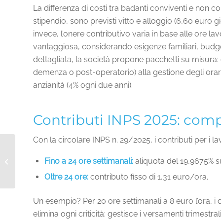
La differenza di costi tra badanti conviventi e non co
stipendio, sono previsti vitto e alloggio (6,60 euro gi
invece, l’onere contributivo varia in base alle ore la
vantaggiosa, considerando esigenze familiari, budget 
dettagliata, la società propone pacchetti su misura:
demenza o post-operatorio) alla gestione degli orari fle
anzianità (4% ogni due anni).
Contributi INPS 2025: comp
Con la circolare INPS n. 29/2025, i contributi per i la
Anziani, Badanti e il
Calore del Natale: Una
Fino a 24 ore settimanali:
aliquota del 19,9675% su 
Storia di Amore e Cura
Oltre 24 ore:
contributo fisso di 1,31 euro/ora.
nel 2024...
Un esempio? Per 20 ore settimanali a 8 euro l’ora, i
elimina ogni criticità: gestisce i versamenti trimestr