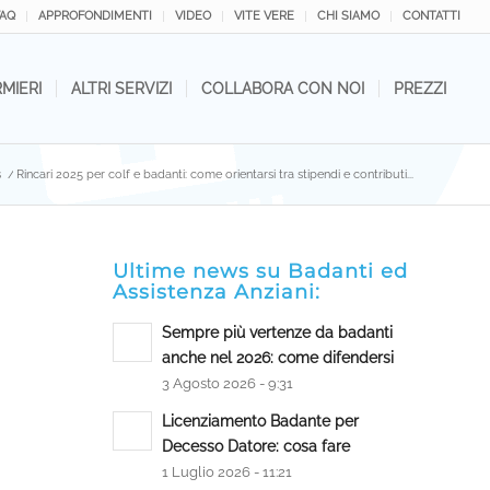
FAQ
APPROFONDIMENTI
VIDEO
VITE VERE
CHI SIAMO
CONTATTI
RMIERI
ALTRI SERVIZI
COLLABORA CON NOI
PREZZI
s
/
Rincari 2025 per colf e badanti: come orientarsi tra stipendi e contributi...
Ultime news su Badanti ed
Assistenza Anziani:
Sempre più vertenze da badanti
anche nel 2026: come difendersi
3 Agosto 2026 - 9:31
Licenziamento Badante per
Decesso Datore: cosa fare
1 Luglio 2026 - 11:21