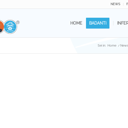
NEWS
HOME
BADANTI
INFE
Sei in:
Home
/
New