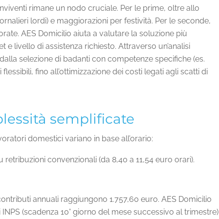
nviventi rimane un nodo cruciale. Per le prime, oltre allo
ornalieri lordi) e maggiorazioni per festività. Per le seconde,
vorate. AES Domicilio aiuta a valutare la soluzione più
e livello di assistenza richiesto. Attraverso un’analisi
 dalla selezione di badanti con competenze specifiche (es.
ssibili, fino all’ottimizzazione dei costi legati agli scatti di
lessità semplificate
voratori domestici variano in base all’orario:
retribuzioni convenzionali (da 8,40 a 11,54 euro orari).
 contributi annuali raggiungono 1.757,60 euro. AES Domicilio
ali INPS (scadenza 10° giorno del mese successivo al trimestre)