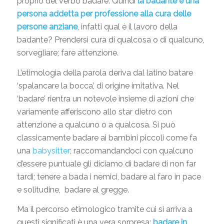
proprio del verbo badare. Quindi
la badante è una
persona addetta per professione alla cura delle
persone anziane
, infatti qual è il lavoro della
badante? Prendersi cura di qualcosa o di qualcuno,
sorvegliare; fare attenzione.
L’etimologia della parola deriva dal latino batare
‘spalancare la bocca’, di origine imitativa. Nel
‘badare’ rientra un notevole insieme di azioni che
variamente afferiscono allo star dietro con
attenzione a qualcuno o a qualcosa. Si può
classicamente badare ai bambini piccoli come fa
una
babysitter
; raccomandandoci con qualcuno
d’essere puntuale gli diciamo di badare di non far
tardi; tenere a bada i nemici, badare al faro in pace
e solitudine, badare al gregge.
Ma il percorso etimologico tramite cui si arriva a
questi significati è una vera sorpresa:
badare in