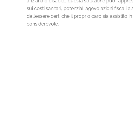
anziana o disabile, questa soluzione può rapprese
sui costi sanitari, potenziali agevolazioni fiscali e
dall’essere certi che il proprio caro sia assisti
considerevole.