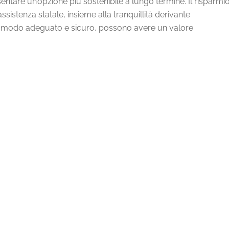
ntare un’opzione più sostenibile a lungo termine. Il risparmi
 assistenza statale, insieme alla tranquillità derivante
to in modo adeguato e sicuro, possono avere un valore