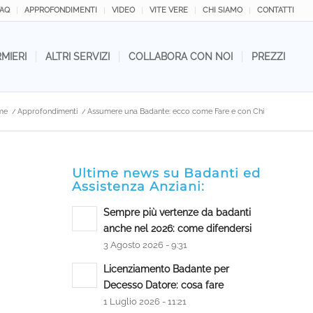
FAQ
APPROFONDIMENTI
VIDEO
VITE VERE
CHI SIAMO
CONTATTI
RMIERI
ALTRI SERVIZI
COLLABORA CON NOI
PREZZI
me
/
Approfondimenti
/
Assumere una Badante: ecco come Fare e con Chi
Ultime news su Badanti ed
Assistenza Anziani:
Sempre più vertenze da badanti
anche nel 2026: come difendersi
3 Agosto 2026 - 9:31
Licenziamento Badante per
Decesso Datore: cosa fare
1 Luglio 2026 - 11:21