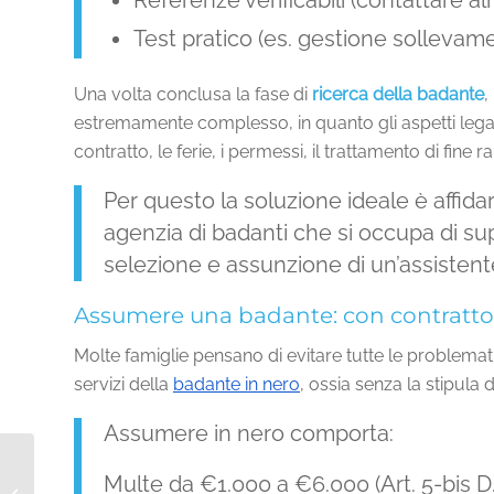
Referenze verificabili (contattare al
Test pratico (es. gestione sollevame
Una volta conclusa la fase di
ricerca della badante
,
estremamente complesso, in quanto gli aspetti legal
contratto, le ferie, i permessi, il trattamento di fine 
Per questo la soluzione ideale è affida
agenzia di badanti che si occupa di sup
selezione e assunzione di un’assistente
Assumere una badante: con contratto 
Molte famiglie pensano di evitare tutte le problemat
servizi della
badante in nero
, ossia senza la stipula 
Assumere in nero comporta:
Multe da €1.000 a €6.000 (Art. 5-bis D
La demenza senile e la