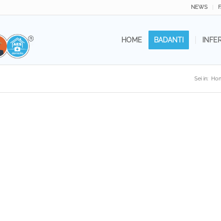
NEWS
HOME
BADANTI
INFE
Sei in:
Ho