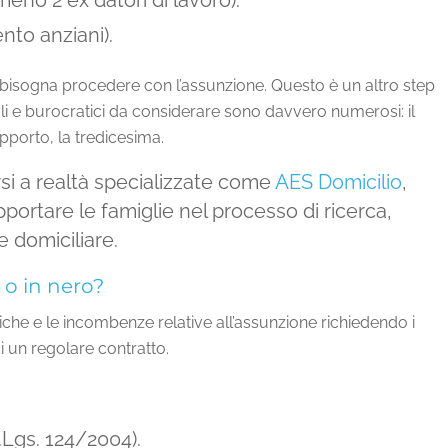
meno 2 ex datori di lavoro).
nto anziani).
 bisogna procedere con l’assunzione. Questo è un altro step
i e burocratici da considerare sono davvero numerosi: il
rapporto, la tredicesima.
rsi a realtà specializzate come
AES Domicilio
,
portare le famiglie nel processo di ricerca,
 domiciliare.
o in nero?
iche e le incombenze relative all’assunzione richiedendo i
di un regolare contratto.
.Lgs. 124/2004).