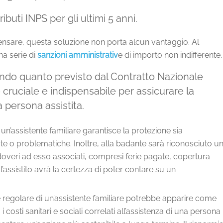
ibuti INPS per gli ultimi 5 anni.
sare, questa soluzione non porta alcun vantaggio. Al
na serie di
sanzioni amministrativ
e di importo non indifferente.
do quanto previsto dal Contratto Nazionale
cruciale e indispensabile per assicurare la
a persona assistita.
 un’assistente familiare garantisce la protezione sia
pute o problematiche. Inoltre, alla badante sarà riconosciuto u
 i doveri ad esso associati, compresi ferie pagate, copertura
 l’assistito avrà la certezza di poter contare su un
e regolare di un’assistente familiare potrebbe apparire come
costi sanitari e sociali correlati all’assistenza di una persona