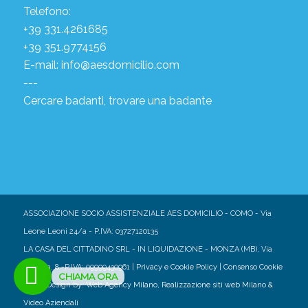
Telefono:
+39 331.4261685
+39 351.9774156
E-mail:
info@aesdomicilio.com
---
Cercare badanti, trovare una badante
ASSOCIAZIONE SOCIO ASSISTENZIALE AES DOMICILIO - COMO - Via
Leone Leoni 24/a - P.IVA: 03727120135
LA CASA DEL CITTADINO SRL - IN LIQUIDAZIONE - MONZA (MB), Via
Marsala, 8 -P.IVA: 09999430961 |
Privacy e Cookie Policy
|
Consenso Cookie
CHIAMA ORA
| Web Design by:
Web Agency Milano
,
Realizzazione siti web Milano
&
Video Aziendali