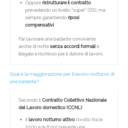
Oppure
ristrutturare il contratto
prevedendo un livello “super” (DS), ma
sempre garantendo
riposi
compensativi
.
Far lavorare una badante convivente
anche di notte
senza accordi formali
è
illegale e rischioso per il datore di lavoro.
Qual è la maggiorazione per il lavoro notturno di
una badante?
Secondo il
Contratto Collettivo Nazionale
del Lavoro domestico (CCNL)
:
Il
lavoro notturno attivo
(svolto tra le
22:00 e le 6:00) prevede una