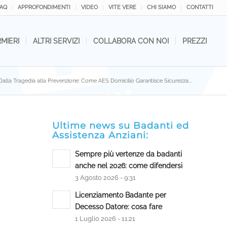
FAQ
APPROFONDIMENTI
VIDEO
VITE VERE
CHI SIAMO
CONTATTI
RMIERI
ALTRI SERVIZI
COLLABORA CON NOI
PREZZI
Dalla Tragedia alla Prevenzione: Come AES Domicilio Garantisce Sicurezza...
Ultime news su Badanti ed
Assistenza Anziani:
Sempre più vertenze da badanti
anche nel 2026: come difendersi
3 Agosto 2026 - 9:31
Licenziamento Badante per
Decesso Datore: cosa fare
1 Luglio 2026 - 11:21