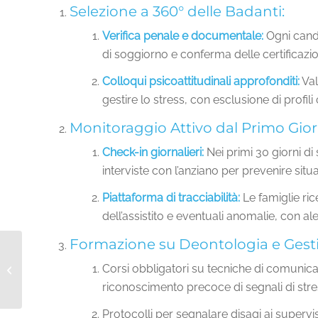
Selezione a 360° delle Badanti:
Verifica penale e documentale:
Ogni candi
di soggiorno e conferma delle certificazio
Colloqui psicoattitudinali approfonditi:
Val
gestire lo stress, con esclusione di profili 
Monitoraggio Attivo dal Primo Gior
Check-in giornalieri:
Nei primi 30 giorni di
interviste con l’anziano per prevenire situa
Piattaforma di tracciabilità:
Le famiglie ri
dell’assistito e eventuali anomalie, con a
Formazione su Deontologia e Gestio
Dall’Abuso alla
Protezione: Come AES
Corsi obbligatori su tecniche di comunica
Domicilio Previene lo
riconoscimento precoce di segnali di stre
Sfruttamento degli...
Protocolli per segnalare disagi ai super