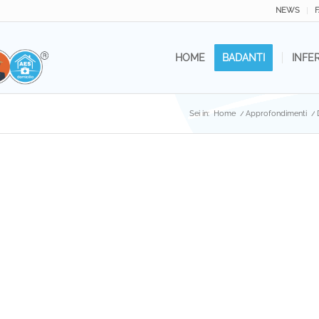
NEWS
HOME
BADANTI
INFE
Sei in:
Home
/
Approfondimenti
/