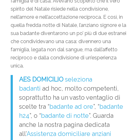
famiglia e di casa. Avevano scoperto che il vero
spirito del Natale risiede nella condivisione,
nell’amore e nell’accettazione reciproca. E così, in
quella fredda notte di Natale, l’anziano signore e la
sua badante diventarono un po’ più di due estranei
che condividevano una casa: divennero una
famiglia, legata non dal sangue, ma dall’affetto
reciproco e dalla condivisione di un’esperienza
unica.
AES DOMICILIO
seleziona
badanti
ad hoc, molto competenti,
soprattutto ha un vasto ventaglio di
scelte tra “
badante ad ore
”, “
badante
h24
”, o “
badante di notte
”. Guarda
anche la nostra pagina dedicata
all’
Assistenza domiciliare anziani