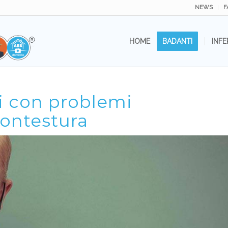
NEWS
F
HOME
BADANTI
INFE
i con problemi
ontestura