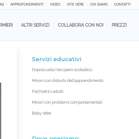
AQ
APPROFONDIMENTI
VIDEO
VITE VERE
CHI SIAMO
CONTATTI
RMIERI
ALTRI SERVIZI
COLLABORA CON NOI
PREZZI
Servizi educativi
Doposcuola/recupero scolastico
Minori con disturbi dell’apprendimento
Psichiatrici adulti
Minori con problemi comportamentali
Baby sitter
Dove operiamo: