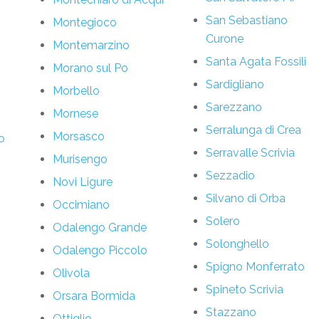
San Sebastiano
Montegioco
Curone
Montemarzino
Santa Agata Fossili
Morano sul Po
Sardigliano
Morbello
Sarezzano
Mornese
Serralunga di Crea
Morsasco
o
Serravalle Scrivia
Murisengo
Sezzadio
Novi Ligure
Silvano di Orba
Occimiano
Solero
Odalengo Grande
Solonghello
Odalengo Piccolo
Spigno Monferrato
Olivola
Spineto Scrivia
Orsara Bormida
Stazzano
Ottiglio