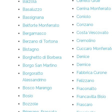
Cerreto Grue
Balzola
Cerrina Monferrato
Basaluzzo
Coniolo
Bassignana
Conzano
Belforte Monferrato
Costa Vescovato
Bergamasco
Cremolino
Berzano di Tortona
Cuccaro Monferrat
Bistagno
Denice
Borghetto di Borbera
Dernice
Borgo San Martino
Fabbrica Curone
Borgoratto
Alessandrino
Felizzano
Bosco Marengo
Fraconalto
Bosio
Francavilla Bisio
Bozzole
Frascaro
Brignano-Frascata