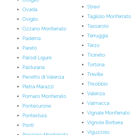
Strevi
Ovada
Tagliolo Monferrato
Oviglio
Tassarolo
Ozzano Monferrato
Terruggia
Paderna
Terzo
Pareto
Ticineto
Parodi Ligure
Tortona
Pasturana
Treville
Pecetto di Valenza
Trisobbio
Pietra Marazzi
Valenza
Pomaro Monferrato
Valmacca
Pontecurone
Vignale Monferrato
Pontestura
Vignole Borbera
Ponti
Viguzzolo
Ponzano Monferrato