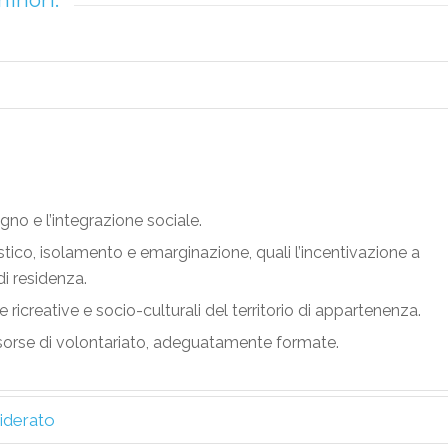
minori:
egno e l’integrazione sociale.
tico, isolamento e emarginazione, quali l’incentivazione a
 di residenza.
e ricreative e socio-culturali del territorio di appartenenza.
risorse di volontariato, adeguatamente formate.
siderato