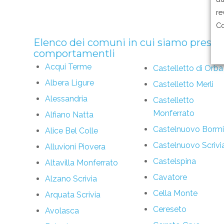
re
Co
Elenco dei comuni in cui siamo presen
comportamentli
Acqui Terme
Castelletto di Orba
Albera Ligure
Castelletto Merli
Alessandria
Castelletto
Monferrato
Alfiano Natta
Castelnuovo Borm
Alice Bel Colle
Castelnuovo Scrivi
Alluvioni Piovera
Castelspina
Altavilla Monferrato
Cavatore
Alzano Scrivia
Cella Monte
Arquata Scrivia
Cereseto
Avolasca