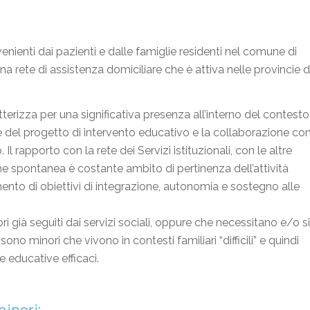
enienti dai pazienti e dalle famiglie residenti nel comune di
a rete di assistenza domiciliare che è attiva nelle provincie d
tterizza per una significativa presenza all’interno del contesto
e del progetto di intervento educativo e la collaborazione co
Il rapporto con la rete dei Servizi istituzionali, con le altre
e spontanea è costante ambito di pertinenza dell’attività
mento di obiettivi di integrazione, autonomia e sostegno alle
ri già seguiti dai servizi sociali, oppure che necessitano e/o si
ono minori che vivono in contesti familiari “difficili” e quindi
te educative efficaci.