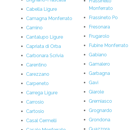
Frassinello
Monferrato
Cabella Ligure
Frassineto Po
Camagna Monferrato
Fresonara
Camino
Frugarolo
Cantalupo Ligure
Fubine Monferrato
Capriata di Orba
Gabiano
Carbonara Scrivia
Gamalero
Carentino
Garbagna
Carezzano
Gavi
Carpeneto
Giarole
Carrega Ligure
Gremiasco
Carrosio
Grognardo
Cartosio
Grondona
Casal Cermelli
Guazzora
Casale Monferrato