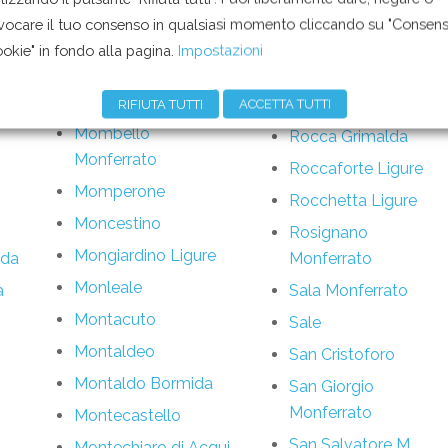
vocare il tuo consenso in qualsiasi momento cliccando su "Consen
okie" in fondo alla pagina.
Impostazioni
ti con educatrici per minori con problemi
RIFIUTA TUTTI
ACCETTA TUTTI
Mombello
Rocca Grimalda
Monferrato
Roccaforte Ligure
Momperone
Rocchetta Ligure
Moncestino
Rosignano
Mongiardino Ligure
ida
Monferrato
Monleale
a
Sala Monferrato
Montacuto
Sale
Montaldeo
San Cristoforo
Montaldo Bormida
San Giorgio
Monferrato
Montecastello
San Salvatore M.
Montechiaro di Acqui