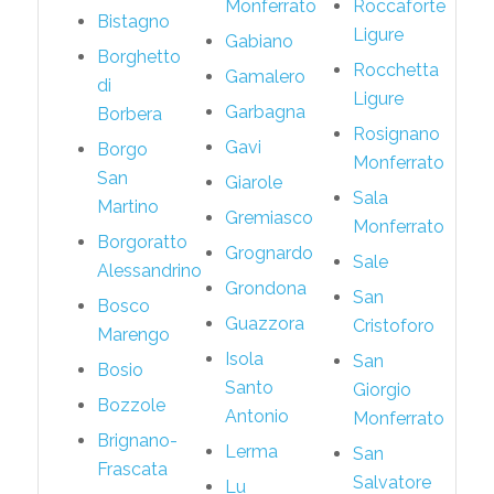
Monferrato
Roccaforte
Bistagno
Ligure
Gabiano
Borghetto
Rocchetta
Gamalero
di
Ligure
Garbagna
Borbera
Rosignano
Gavi
Borgo
Monferrato
San
Giarole
Sala
Martino
Gremiasco
Monferrato
Borgoratto
Grognardo
Sale
Alessandrino
Grondona
San
Bosco
Guazzora
Cristoforo
Marengo
Isola
San
Bosio
Santo
Giorgio
Bozzole
Antonio
Monferrato
Brignano-
Lerma
San
Frascata
Salvatore
Lu