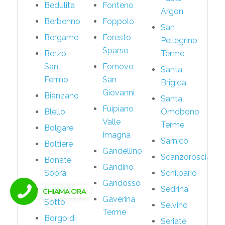
Bedulita
Fonteno
Argon
Berbenno
Foppolo
San
Bergamo
Foresto
Pellegrino
Sparso
Berzo
Terme
San
Fornovo
Santa
Fermo
San
Brigida
Giovanni
Bianzano
Santa
Fuipiano
Blello
Omobono
Valle
Terme
Bolgare
Imagna
Sarnico
Boltiere
Gandellino
Scanzorosciate
Bonate
Gandino
Sopra
Schilpario
Gandosso
Bonate
Sedrina
CHIAMA ORA
Gaverina
Sotto
Selvino
Terme
Borgo di
Seriate