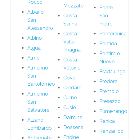
Rocco
Mezzate
Ponte
Albano
Costa
San
San
Serina
Pietro
Alessandro
Costa
Ponteranica
Albino
Valle
Pontida
Algua
Imagna
Pontirolo
Alme
Costa
Nuovo
Almenno
Volpino
Pradalunga
San
Covo
Predore
Bartolomeo
Credaro
Premolo
Almenno
Curno
Presezzo
San
Cusio
Salvatore
Pumenengo
Dalmine
Alzano
Ranica
Dossena
Lombardo
Ranzanico
Endine
Antegnate