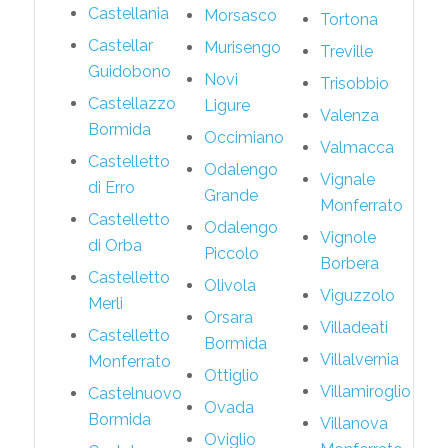
Castellania
Morsasco
Tortona
Castellar
Murisengo
Treville
Guidobono
Novi
Trisobbio
Castellazzo
Ligure
Valenza
Bormida
Occimiano
Valmacca
Castelletto
Odalengo
Vignale
di Erro
Grande
Monferrato
Castelletto
Odalengo
Vignole
di Orba
Piccolo
Borbera
Castelletto
Olivola
Viguzzolo
Merli
Orsara
Villadeati
Castelletto
Bormida
Villalvernia
Monferrato
Ottiglio
Villamiroglio
Castelnuovo
Ovada
Bormida
Villanova
Oviglio