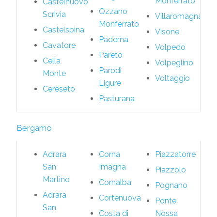
Monferrato
Castelnuovo
Ozzano
Scrivia
Villaromagnano
Monferrato
Castelspina
Visone
Paderna
Cavatore
Volpedo
Pareto
Cella
Volpeglino
Parodi
Monte
Voltaggio
Ligure
Cereseto
Pasturana
Bergamo
Adrara
Corna
Piazzatorre
San
Imagna
Piazzolo
Martino
Cornalba
Pognano
Adrara
Cortenuova
Ponte
San
Costa di
Nossa