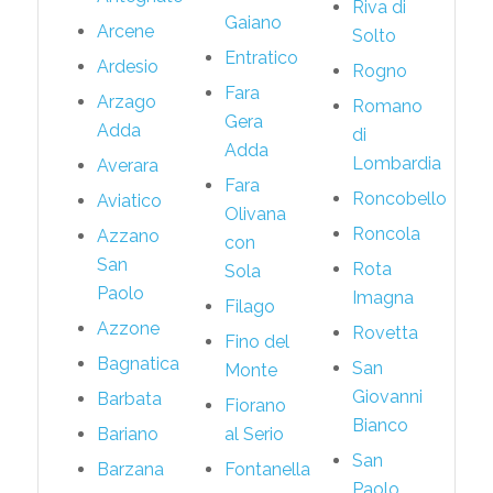
Riva di
Gaiano
Arcene
Solto
Entratico
Ardesio
Rogno
Fara
Arzago
Romano
Gera
Adda
di
Adda
Lombardia
Averara
Fara
Roncobello
Aviatico
Olivana
Roncola
Azzano
con
San
Rota
Sola
Paolo
Imagna
Filago
Azzone
Rovetta
Fino del
Bagnatica
San
Monte
Giovanni
Barbata
Fiorano
Bianco
Bariano
al Serio
San
Barzana
Fontanella
Paolo