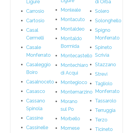
Ligure
Ligure
di Orba
Monleale
Carrosio
Solero
Montacuto
Cartosio
Solonghello
Montaldeo
Casal
Spigno
Cermelli
Monferrato
Montaldo
Bormida
Casale
Spineto
Monferrato
Scrivia
Montecastello
Casaleggio
Stazzano
Montechiaro
Boiro
di Acqui
Strevi
Casalnoceto
Montegioco
Tagliolo
Casasco
Monferrato
Montemarzino
Cassano
Tassarolo
Morano
Spinola
sul Po
Terruggia
Cassine
Morbello
Terzo
Cassinelle
Mornese
Ticineto