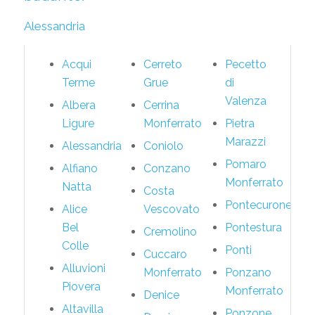
Alessandria
Acqui
Cerreto
Pecetto
Terme
Grue
di
Valenza
Albera
Cerrina
Ligure
Monferrato
Pietra
Marazzi
Alessandria
Coniolo
Pomaro
Alfiano
Conzano
Monferrato
Natta
Costa
Pontecurone
Alice
Vescovato
Bel
Pontestura
Cremolino
Colle
Ponti
Cuccaro
Alluvioni
Monferrato
Ponzano
Piovera
Monferrato
Denice
Altavilla
Ponzone