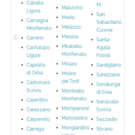
Cabella
M.
Malvicino
Ligure
San
Masio
Camagna
Sebastiano
Melazzo
Monferrato
Curone
Merana
Camino
Santa
Mirabello
Cantalupo
Agata
Monferrato
Ligure
Fossili
Molare
Capriata
Sardigliano
di Orba
Molino
Sarezzano
dei Torti
Carbonara
Serralunga
Scrivia
Mombello
di Crea
Monferrato
Carentino
Serravalle
Momperone
Carezzano
Scrivia
Moncestino
Carpeneto
Sezzadio
Mongiardino
Carrega
Silvano