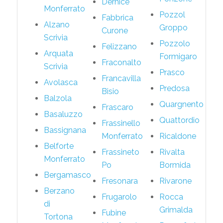
Dernice
Monferrato
Pozzol
Fabbrica
Alzano
Groppo
Curone
Scrivia
Pozzolo
Felizzano
Arquata
Formigaro
Fraconalto
Scrivia
Prasco
Francavilla
Avolasca
Predosa
Bisio
Balzola
Quargnento
Frascaro
Basaluzzo
Quattordio
Frassinello
Bassignana
Monferrato
Ricaldone
Belforte
Frassineto
Rivalta
Monferrato
Po
Bormida
Bergamasco
Fresonara
Rivarone
Berzano
Frugarolo
Rocca
di
Grimalda
Fubine
Tortona