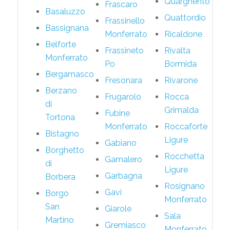
Quargnento
Frascaro
Basaluzzo
Quattordio
Frassinello
Bassignana
Monferrato
Ricaldone
Belforte
Frassineto
Rivalta
Monferrato
Po
Bormida
Bergamasco
Fresonara
Rivarone
Berzano
Frugarolo
Rocca
di
Grimalda
Fubine
Tortona
Monferrato
Roccaforte
Bistagno
Ligure
Gabiano
Borghetto
Rocchetta
Gamalero
di
Ligure
Garbagna
Borbera
Rosignano
Gavi
Borgo
Monferrato
San
Giarole
Sala
Martino
Gremiasco
Monferrato