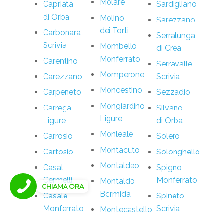
Molare
Capriata
Sardigliano
di Orba
Molino
Sarezzano
dei Torti
Carbonara
Serralunga
Scrivia
Mombello
di Crea
Monferrato
Carentino
Serravalle
Momperone
Carezzano
Scrivia
Moncestino
Carpeneto
Sezzadio
Mongiardino
Carrega
Silvano
Ligure
Ligure
di Orba
Monleale
Carrosio
Solero
Montacuto
Cartosio
Solonghello
Montaldeo
Casal
Spigno
Cermelli
Monferrato
Montaldo
CHIAMA ORA
Bormida
Casale
Spineto
Monferrato
Scrivia
Montecastello