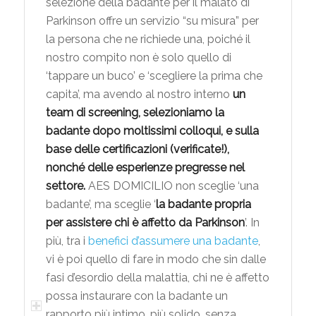
selezione della badante per il malato di
Parkinson offre un servizio “su misura” per
la persona che ne richiede una, poiché il
nostro compito non è solo quello di
‘tappare un buco’ e ‘scegliere la prima che
capita’, ma avendo al nostro interno
un
team di screening, selezioniamo la
badante dopo moltissimi colloqui, e sulla
base delle certificazioni (verificate!),
nonché delle esperienze pregresse nel
settore.
AES DOMICILIO non sceglie ‘una
badante’, ma sceglie ‘
la badante propria
per assistere chi è affetto da Parkinson
’. In
più, tra i
benefici d’assumere una badante
,
vi è poi quello di fare in modo che sin dalle
fasi d’esordio della malattia, chi ne è affetto
possa instaurare con la badante un
rapporto più intimo, più solido, senza