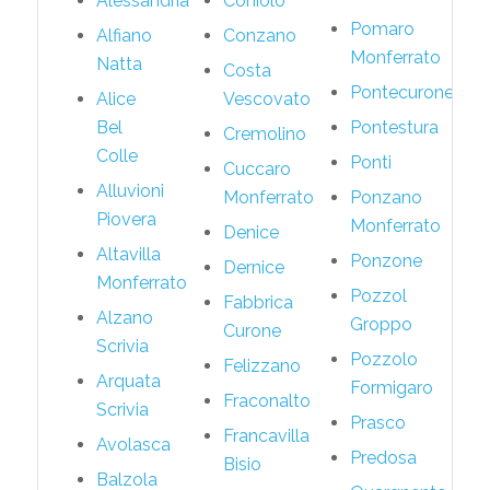
Alessandria
Coniolo
Pomaro
Alfiano
Conzano
Monferrato
Natta
Costa
Pontecurone
Alice
Vescovato
Bel
Pontestura
Cremolino
Colle
Ponti
Cuccaro
Alluvioni
Monferrato
Ponzano
Piovera
Monferrato
Denice
Altavilla
Ponzone
Dernice
Monferrato
Pozzol
Fabbrica
Alzano
Groppo
Curone
Scrivia
Pozzolo
Felizzano
Arquata
Formigaro
Fraconalto
Scrivia
Prasco
Francavilla
Avolasca
Predosa
Bisio
Balzola