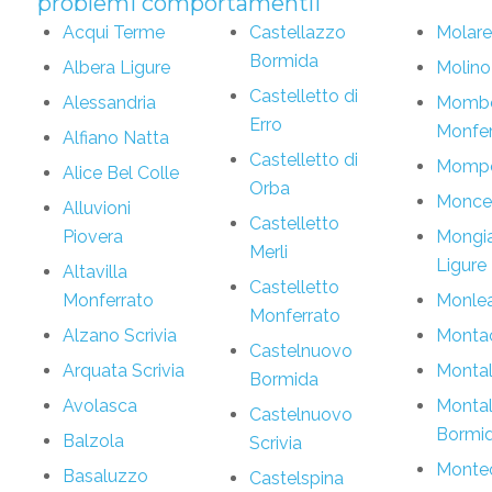
problemi comportamentli
Acqui Terme
Castellazzo
Molare
Bormida
Albera Ligure
Molino 
Castelletto di
Alessandria
Mombe
Erro
Monfer
Alfiano Natta
Castelletto di
Mompe
Alice Bel Colle
Orba
Monce
Alluvioni
Castelletto
Piovera
Mongia
Merli
Ligure
Altavilla
Castelletto
Monferrato
Monlea
Monferrato
Alzano Scrivia
Monta
Castelnuovo
Arquata Scrivia
Monta
Bormida
Avolasca
Monta
Castelnuovo
Bormi
Balzola
Scrivia
Montec
Basaluzzo
Castelspina