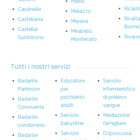
Masio
Ricald
Cassinelle
Melazzo
Rivalta
Castellania
Merana
Bormi
Castellar
Mirabello
Rivaro
Guidobono
Monferrato
Tutti i nostri servizi
Badante
Educatore
Servizio
Parkinson
per
infermieristico
psichiatrici
di prelievo
Badante
adulti
sangue
Convivente
Servizio
Mediazione
Badante
babysitter
famigliare
condominio
Servizio
Doposcuola
Badante