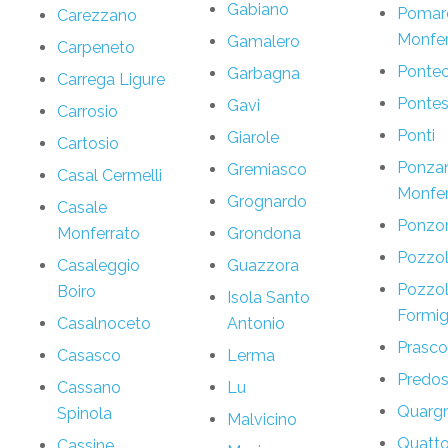
Gabiano
Pomar
Carezzano
Monfer
Gamalero
Carpeneto
Ponte
Garbagna
Carrega Ligure
Pontes
Gavi
Carrosio
Ponti
Giarole
Cartosio
Ponza
Gremiasco
Casal Cermelli
Monfer
Grognardo
Casale
Ponzo
Monferrato
Grondona
Pozzo
Casaleggio
Guazzora
Pozzo
Boiro
Isola Santo
Formig
Casalnoceto
Antonio
Prasco
Casasco
Lerma
Predo
Cassano
Lu
Quarg
Spinola
Malvicino
Quatto
Cassine