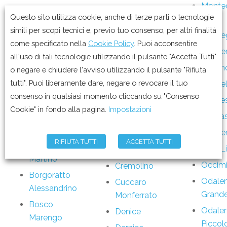
Montec
Bassignana
Cavatore
Questo sito utilizza cookie, anche di terze parti o tecnologie
Acqui
Belforte
Cella Monte
simili per scopi tecnici e, previo tuo consenso, per altri finalità
Monte
Monferrato
Cereseto
come specificato nella
Cookie Policy
. Puoi acconsentire
Monte
Bergamasco
all'uso di tali tecnologie utilizzando il pulsante "Accetta Tutti"
Cerreto Grue
Morano
o negare e chiudere l'avviso utilizzando il pulsante "Rifiuta
Berzano di
Cerrina
tutti". Puoi liberamente dare, negare o revocare il tuo
Tortona
Morbel
Monferrato
consenso in qualsiasi momento cliccando su "Consenso
Bistagno
Morne
Coniolo
Cookie" in fondo alla pagina.
Impostazioni
Borghetto di
Morsa
Conzano
Borbera
Murise
Costa
RIFIUTA TUTTI
ACCETTA TUTTI
Borgo San
Novi L
Vescovato
Martino
Occim
Cremolino
Borgoratto
Odale
Cuccaro
Alessandrino
Grand
Monferrato
Bosco
Odale
Denice
Marengo
Piccol