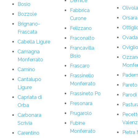
Dernice
Bosio
Olivol
Fabbrica
Bozzole
Orsara
Curone
Brignano-
Ottigli
Felizzano
Frascata
Ovada
Fraconalto
Cabella Ligure
Ovigli
Francavilla
Camagna
Bisio
Ozzan
Monferrato
Monfer
Frascaro
Camino
Pader
Frassinello
Cantalupo
Monferrato
Pareto
Ligure
Frassineto Po
Parodi
Capriata di
Fresonara
Pastur
Orba
Frugarolo
Pecett
Carbonara
Valenz
Scrivia
Fubine
Monferrato
Pietra
Carentino