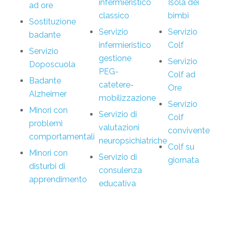
infermieristico
Isola dei
ad ore
classico
bimbi
Sostituzione
Servizio
Servizio
badante
infermieristico
Colf
Servizio
gestione
Servizio
Doposcuola
PEG-
Colf ad
Badante
catetere-
Ore
Alzheimer
mobilizzazione
Servizio
Minori con
Servizio di
Colf
problemi
valutazioni
convivente
comportamentali
neuropsichiatriche
Colf su
Minori con
Servizio di
giornata
disturbi di
consulenza
apprendimento
educativa