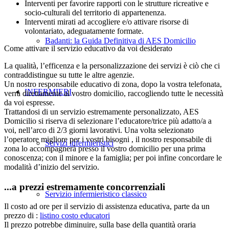
Interventi per favorire rapporti con le strutture ricreative e
socio-culturali del territorio di appartenenza.
Interventi mirati ad accogliere e/o attivare risorse di
volontariato, adeguatamente formate.
Badanti: la Guida Definitiva di AES Domicilio
Come attivare il servizio educativo da voi desiderato
La qualità, l’efficenza e la personalizzazione dei servizi è ciò che ci
contraddistingue su tutte le altre agenzie.
Un nostro responsabile educativo di zona, dopo la vostra telefonata,
INFERMIERI
verrà direttamente al vostro domicilio, raccogliendo tutte le necessità
da voi espresse.
Trattandosi di un servizio estremamente personalizzato, AES
Domicilio si riserva di selezionare l’educatore/trice più adatto/a a
voi, nell’arco di 2/3 giorni lavorativi. Una volta selezionato
l’operatore migliore per i vostri bisogni , il nostro responsabile di
Servizi infermieristici
zona lo accompagnerà presso il vostro domicilio per una prima
conoscenza; con il minore e la famiglia; per poi infine concordare le
modalità d’inizio del servizio.
...a prezzi estremamente concorrenziali
Servizio infermieristico classico
Il costo ad ore per il servizio di assistenza educativa, parte da un
prezzo di :
listino costo educatori
Il prezzo potrebbe diminuire, sulla base della quantità oraria