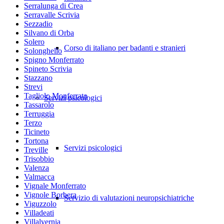
Serralunga di Crea
Serravalle Scrivia
Sezzadio
Silvano di Orba
Solero
Corso di italiano per badanti e stranieri
Solonghello
Spigno Monferrato
Spineto Scrivia
Stazzano
Strevi
Tagliolo Monferrato
Servizi psicologici
Tassarolo
Terruggia
Terzo
Ticineto
Tortona
Servizi psicologici
Treville
Trisobbio
Valenza
Valmacca
Vignale Monferrato
Vignole Borbera
Servizio di valutazioni neuropsichiatriche
Viguzzolo
Villadeati
Villalvernia