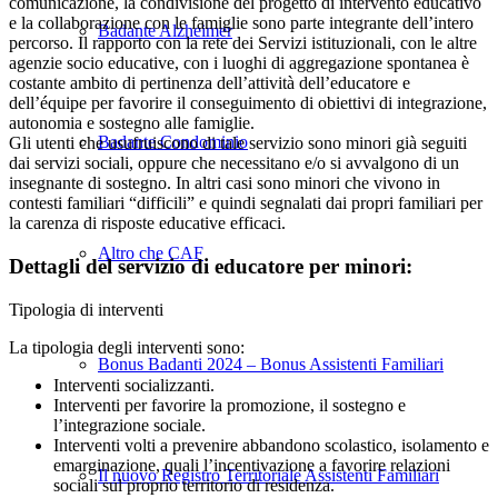
comunicazione, la condivisione del progetto di intervento educativo
e la collaborazione con le famiglie sono parte integrante dell’intero
Badante Alzheimer
percorso. Il rapporto con la rete dei Servizi istituzionali, con le altre
agenzie socio educative, con i luoghi di aggregazione spontanea è
costante ambito di pertinenza dell’attività dell’educatore e
dell’équipe per favorire il conseguimento di obiettivi di integrazione,
autonomia e sostegno alle famiglie.
Badante Condominio
Gli utenti che usufruiscono di tale servizio sono minori già seguiti
dai servizi sociali, oppure che necessitano e/o si avvalgono di un
insegnante di sostegno. In altri casi sono minori che vivono in
contesti familiari “difficili” e quindi segnalati dai propri familiari per
la carenza di risposte educative efficaci.
Altro che CAF
Dettagli del servizio di educatore per minori:
Tipologia di interventi
La tipologia degli interventi sono:
Bonus Badanti 2024 – Bonus Assistenti Familiari
Interventi socializzanti.
Interventi per favorire la promozione, il sostegno e
l’integrazione sociale.
Interventi volti a prevenire abbandono scolastico, isolamento e
emarginazione, quali l’incentivazione a favorire relazioni
Il nuovo Registro Territoriale Assistenti Familiari
sociali sul proprio territorio di residenza.