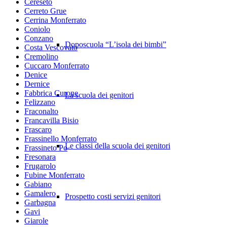
Cereseto
Cerreto Grue
Cerrina Monferrato
Coniolo
Conzano
Doposcuola “L’isola dei bimbi”
Costa Vescovato
Cremolino
Cuccaro Monferrato
Denice
Dernice
Fabbrica Curone
La scuola dei genitori
Felizzano
Fraconalto
Francavilla Bisio
Frascaro
Frassinello Monferrato
Le classi della scuola dei genitori
Frassineto Po
Fresonara
Frugarolo
Fubine Monferrato
Gabiano
Gamalero
Prospetto costi servizi genitori
Garbagna
Gavi
Giarole