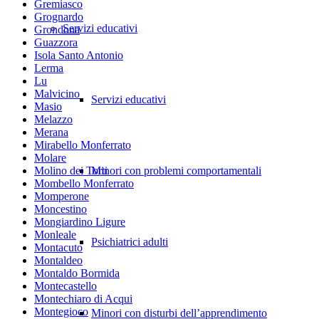
Gremiasco
Grognardo
Servizi educativi
Grondona
Guazzora
Isola Santo Antonio
Lerma
Lu
Malvicino
Servizi educativi
Masio
Melazzo
Merana
Mirabello Monferrato
Molare
Molino dei Torti
Minori con problemi comportamentali
Mombello Monferrato
Momperone
Moncestino
Mongiardino Ligure
Monleale
Psichiatrici adulti
Montacuto
Montaldeo
Montaldo Bormida
Montecastello
Montechiaro di Acqui
Montegioco
Minori con disturbi dell’apprendimento