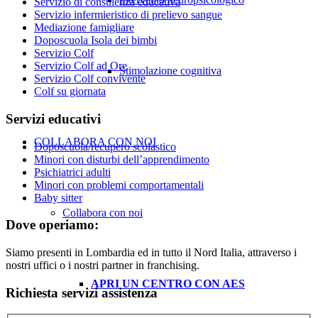
Servizio di consulenza educativa
Servizio infermieristico di prelievo sangue
Mediazione famigliare
Doposcuola Isola dei bimbi
Servizio Colf
Servizio Colf ad Ore
Stimolazione cognitiva
Servizio Colf convivente
Colf su giornata
Servizi educativi
COLLABORA CON NOI
Doposcuola/recupero scolastico
Minori con disturbi dell’apprendimento
Psichiatrici adulti
Minori con problemi comportamentali
Baby sitter
Collabora con noi
Dove operiamo:
Siamo presenti in Lombardia ed in tutto il Nord Italia, attraverso i
nostri uffici o i nostri partner in franchising.
APRI UN CENTRO CON AES
Richiesta servizi assistenza