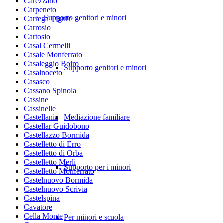
Carezzano
Carpeneto
Supporto genitori e minori
Carrega Ligure
Carrosio
Cartosio
Casal Cermelli
Casale Monferrato
Casaleggio Boiro
Supporto genitori e minori
Casalnoceto
Casasco
Cassano Spinola
Cassine
Cassinelle
Castellania
Mediazione familiare
Castellar Guidobono
Castellazzo Bormida
Castelletto di Erro
Castelletto di Orba
Castelletto Merli
Supporto per i minori
Castelletto Monferrato
Castelnuovo Bormida
Castelnuovo Scrivia
Castelspina
Cavatore
Cella Monte
Per minori e scuola