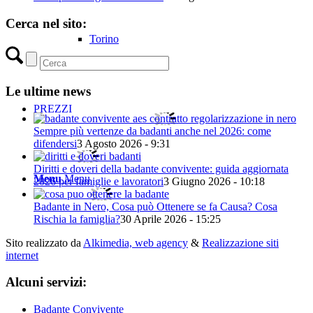
Cerca nel sito:
Torino
Le ultime news
PREZZI
Sempre più vertenze da badanti anche nel 2026: come
difendersi
3 Agosto 2026 - 9:31
Diritti e doveri della badante convivente: guida aggiornata
Menu
Menu
2026 per famiglie e lavoratori
3 Giugno 2026 - 10:18
Badante in Nero, Cosa può Ottenere se fa Causa? Cosa
Rischia la famiglia?
30 Aprile 2026 - 15:25
Sito realizzato da
Alkimedia, web agency
&
Realizzazione siti
internet
Alcuni servizi:
Badante Convivente