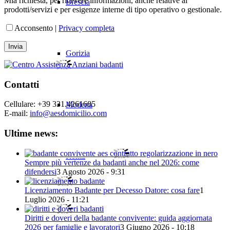
Mia richiesta, per ricevere informazioni, anche relative ai
Brescia
prodotti/servizi e per esigenze interne di tipo operativo o gestionale.
Acconsento |
Privacy completa
Gorizia
Contatti
Cellulare: +39 331.4261685
Modena
E-mail:
info@aesdomicilio.com
Ultime news:
Roma
Sempre più vertenze da badanti anche nel 2026: come
difendersi
3 Agosto 2026 - 9:31
Licenziamento Badante per Decesso Datore: cosa fare
1
Luglio 2026 - 11:21
Sanremo
Diritti e doveri della badante convivente: guida aggiornata
2026 per famiglie e lavoratori
3 Giugno 2026 - 10:18