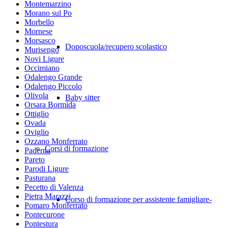
Montemarzino
Morano sul Po
Morbello
Mornese
Morsasco
Doposcuola/recupero scolastico
Murisengo
Novi Ligure
Occimiano
Odalengo Grande
Odalengo Piccolo
Olivola
Baby sitter
Orsara Bormida
Ottiglio
Ovada
Oviglio
Ozzano Monferrato
Corsi di formazione
Paderna
Pareto
Parodi Ligure
Pasturana
Pecetto di Valenza
Pietra Marazzi
Corso di formazione per assistente famigliare-
Pomaro Monferrato
Pontecurone
Pontestura