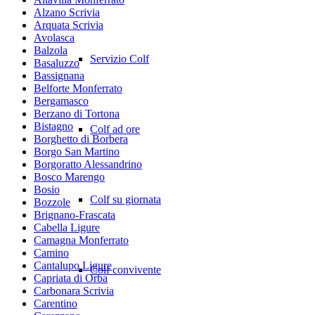
Alzano Scrivia
Arquata Scrivia
Avolasca
Balzola
Servizio Colf
Basaluzzo
Bassignana
Belforte Monferrato
Bergamasco
Berzano di Tortona
Bistagno
Colf ad ore
Borghetto di Borbera
Borgo San Martino
Borgoratto Alessandrino
Bosco Marengo
Bosio
Colf su giornata
Bozzole
Brignano-Frascata
Cabella Ligure
Camagna Monferrato
Camino
Cantalupo Ligure
Colf convivente
Capriata di Orba
Carbonara Scrivia
Carentino