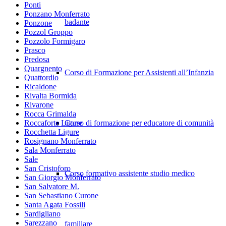
Ponti
Ponzano Monferrato
badante
Ponzone
Pozzol Groppo
Pozzolo Formigaro
Prasco
Predosa
Quargnento
Corso di Formazione per Assistenti all’Infanzia
Quattordio
Ricaldone
Rivalta Bormida
Rivarone
Rocca Grimalda
Roccaforte Ligure
Corso di formazione per educatore di comunità
Rocchetta Ligure
Rosignano Monferrato
Sala Monferrato
Sale
San Cristoforo
Corso formativo assistente studio medico
San Giorgio Monferrato
San Salvatore M.
San Sebastiano Curone
Santa Agata Fossili
Sardigliano
Sarezzano
familiare