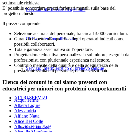
settimanale richiesta.
E’ possibile concordare prezzi forfettari mensili sulla base del
Servizio infermieristico gestione
progetto richiesto.
Il prezzo comprende:
Selezione accurata del personale, tra circa 13.000 curriculum.
PEG/catetere/mobilizzazione
Garanzia rispetto alla qualifica degli operatori indicati come
possibili collaboratori.
Totale garanzia assicurativa sull’operatore.
Progettazione educativa personalizzata sul minore, eseguita da
professionisti con pluriennale esperienza nel settore.
Controllo mensile della qualità e della adeguatezza della
Servizio infermieristico di prelievo sangue
prestazione svolta dal personale, da noi selezionato
Elenco dei comuni in cui siamo presenti con
educatrici per minori con problemi comportamentli
ALTRI SERVIZI
Acqui Terme
Albera Ligure
Alessandria
Alfiano Natta
Alice Bel Colle
Alluvioni Piovera
Servizio Colf
Altavilla Monferrato