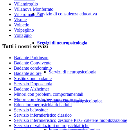
Villamiroglio
Villanova Monferrato
Servizio di consulenza educativa
Villaromagnano
Visone
Volpedo
Volpeglino
Voltaggio
Servizi di neuropsicologia
Tutti i nostri servizi
Badante Parkinson
Badante Convivente
Badante condominio
Servizi di neuropsicologia
Badante ad ore
Sostituzione badante
Servizio Doposcuola
Badante Alzheimer
Minori con problemi comportamentali
Minori con disturbi di apprendimento
Valutazione neuropsicologica
Educatore per psichiatrici adulti
Servizio babysitter
Servizio infermieristico classico
Servizio infermieristico gestione PEG-catetere-mobilizzazione
Servizio di valutazioni neuropsichiatriche
Intervento neuropsicologico