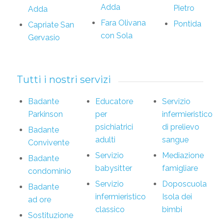
Adda
Pietro
Adda
Fara Olivana
Pontida
Capriate San
con Sola
Gervasio
Tutti i nostri servizi
Badante
Educatore
Servizio
Parkinson
per
infermieristico
psichiatrici
di prelievo
Badante
adulti
sangue
Convivente
Servizio
Mediazione
Badante
babysitter
famigliare
condominio
Servizio
Doposcuola
Badante
infermieristico
Isola dei
ad ore
classico
bimbi
Sostituzione