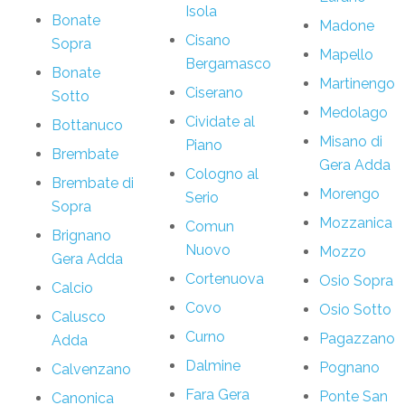
Isola
Bonate
Madone
Cisano
Sopra
Mapello
Bergamasco
Bonate
Martinengo
Ciserano
Sotto
Medolago
Cividate al
Bottanuco
Misano di
Piano
Brembate
Gera Adda
Cologno al
Brembate di
Morengo
Serio
Sopra
Mozzanica
Comun
Brignano
Nuovo
Mozzo
Gera Adda
Cortenuova
Osio Sopra
Calcio
Covo
Osio Sotto
Calusco
Curno
Pagazzano
Adda
Dalmine
Pognano
Calvenzano
Fara Gera
Ponte San
Canonica