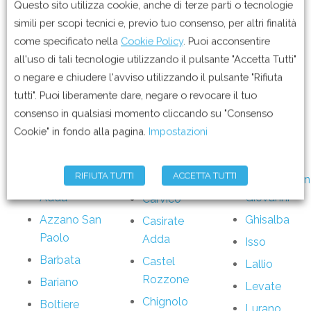
prestazione svolta dal personale,
Questo sito utilizza cookie, anche di terze parti o tecnologie
da noi selezionato
simili per scopi tecnici e, previo tuo consenso, per altri finalità
come specificato nella
Cookie Policy
. Puoi acconsentire
all'uso di tali tecnologie utilizzando il pulsante "Accetta Tutti"
o negare e chiudere l'avviso utilizzando il pulsante "Rifiuta
Elenco dei comuni in cui siamo
tutti". Puoi liberamente dare, negare o revocare il tuo
presenti con educatrici per minori con
consenso in qualsiasi momento cliccando su "Consenso
problemi comportamentli
Cookie" in fondo alla pagina.
Impostazioni
Antegnate
Filago
Caprino
Bergamasco
Arcene
Fontanella
Caravaggio
RIFIUTA TUTTI
ACCETTA TUTTI
Arzago
Fornovo San
Adda
Giovanni
Carvico
Azzano San
Ghisalba
Casirate
Paolo
Adda
Isso
Barbata
Castel
Lallio
Rozzone
Bariano
Levate
Chignolo
Boltiere
Lurano