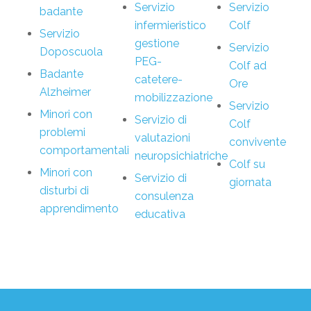
Servizio
Servizio
badante
infermieristico
Colf
Servizio
gestione
Servizio
Doposcuola
PEG-
Colf ad
Badante
catetere-
Ore
Alzheimer
mobilizzazione
Servizio
Minori con
Servizio di
Colf
problemi
valutazioni
convivente
comportamentali
neuropsichiatriche
Colf su
Minori con
Servizio di
giornata
disturbi di
consulenza
apprendimento
educativa