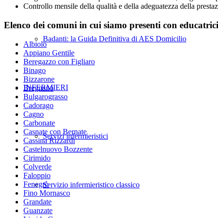
Controllo mensile della qualità e della adeguatezza della prestaz
Elenco dei comuni in cui siamo presenti con educatri
Badanti: la Guida Definitiva di AES Domicilio
Albiolo
Appiano Gentile
Beregazzo con Figliaro
Binago
Bizzarone
INFERMIERI
Bregnano
Bulgarograsso
Cadorago
Cagno
Carbonate
Casnate con Bernate
Servizi infermieristici
Cassina Rizzardi
Castelnuovo Bozzente
Cirimido
Colverde
Faloppio
Fenegrò
Servizio infermieristico classico
Fino Mornasco
Grandate
Guanzate