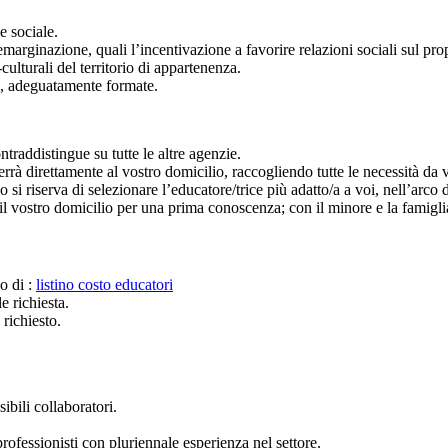
e sociale.
arginazione, quali l’incentivazione a favorire relazioni sociali sul propr
-culturali del territorio di appartenenza.
ato, adeguatamente formate.
ntraddistingue su tutte le altre agenzie.
rrà direttamente al vostro domicilio, raccogliendo tutte le necessità da 
 riserva di selezionare l’educatore/trice più adatto/a a voi, nell’arco d
il vostro domicilio per una prima conoscenza; con il minore e la famiglia
zo di :
listino costo educatori
e richiesta.
 richiesto.
ibili collaboratori.
rofessionisti con pluriennale esperienza nel settore.