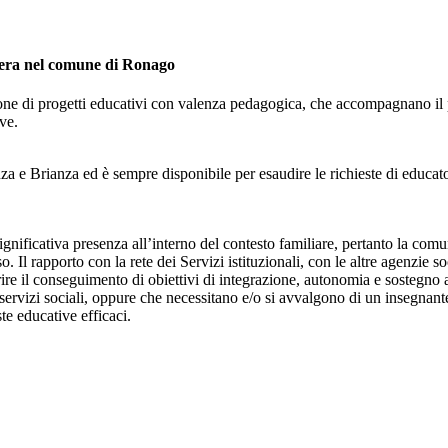
pera nel comune di Ronago
ne di progetti educativi con valenza pedagogica, che accompagnano il per
ve.
 Brianza ed è sempre disponibile per esaudire le richieste di educatore
ignificativa presenza all’interno del contesto familiare, pertanto la comu
o. Il rapporto con la rete dei Servizi istituzionali, con le altre agenzie
rire il conseguimento di obiettivi di integrazione, autonomia e sostegno a
 servizi sociali, oppure che necessitano e/o si avvalgono di un insegnante
ste educative efficaci.