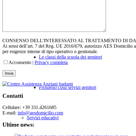
La scuola dei genitori
CONSENSO DELL'INTERESSATO AL TRATTAMENTO DI DA
Ai sensi dell’art. 7 del Reg. UE 2016/679, autorizzo AES Domicilio al tr
per esigenze interne di tipo operativo o gestionale.
Le classi della scuola dei genitori
Acconsento |
Privacy completa
Prospetto costi servizi genitori
Contatti
Cellulare: +39 331.4261685
E-mail:
info@aesdomicilio.com
Servizi educativi
Ultime news: