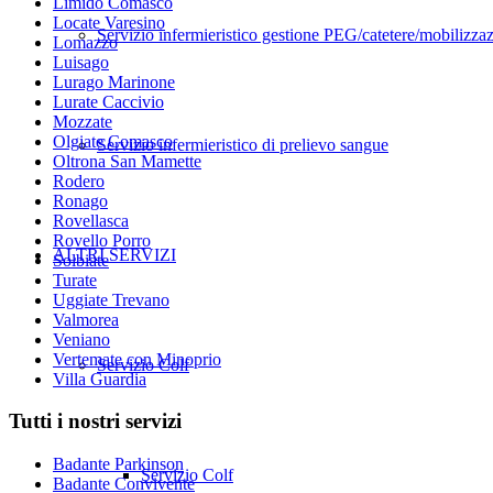
Limido Comasco
Locate Varesino
Servizio infermieristico gestione PEG/catetere/mobilizza
Lomazzo
Luisago
Lurago Marinone
Lurate Caccivio
Mozzate
Olgiate Comasco
Servizio infermieristico di prelievo sangue
Oltrona San Mamette
Rodero
Ronago
Rovellasca
Rovello Porro
ALTRI SERVIZI
Solbiate
Turate
Uggiate Trevano
Valmorea
Veniano
Vertemate con Minoprio
Servizio Colf
Villa Guardia
Tutti i nostri servizi
Badante Parkinson
Servizio Colf
Badante Convivente