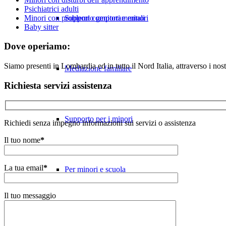
Psichiatrici adulti
Minori con problemi comportamentali
Supporto genitori e minori
Baby sitter
Dove operiamo:
Siamo presenti in Lombardia ed in tutto il Nord Italia, attraverso i nostr
Mediazione familiare
Richiesta servizi assistenza
Supporto per i minori
Richiedi senza impegno informazioni sui servizi o assistenza
Il tuo nome
*
La tua email
*
Per minori e scuola
Il tuo messaggio
Doposcuola “L’isola dei bimbi”