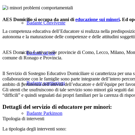
AES Domicilio si occupa da anni di
educazione sui minori
. Ed o
Badante Convivente
La competenza educativa dell’Educatore si realizza nella predisposizio
autonoma e la maturazione delle competenze e delle attitudini soggetti
AES Domicilio è attiva nelle provincie di Como, Lecco, Milano, Monza e
Badante ad ore
comune di Ronago e Provincia.
Il Servizio di Sostegno Educativo Domiciliare si caratterizza per una s
collaborazione con le famiglie sono parte integrante dell’intero percors
Badante sostituzioni
ambito di pertinenza dell’attività dell’educatore e dell’équipe per favo
Gli utenti che usufruiscono di tale servizio sono minori già seguiti dai
“difficili” e quindi segnalati dai propri familiari per la carenza di rispo
Dettagli del servizio di educatore per minori:
Badante Parkinson
Tipologia di interventi
La tipologia degli interventi sono: