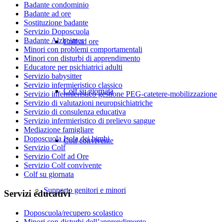
Badante condominio
Badante ad ore
Sostituzione badante
Servizio Doposcuola
Badante Alzheimer
Colf ad ore
Minori con problemi comportamentali
Minori con disturbi di apprendimento
Educatore per psichiatrici adulti
Servizio babysitter
Servizio infermieristico classico
Colf su giornata
Servizio infermieristico gestione PEG-catetere-mobilizzazione
Servizio di valutazioni neuropsichiatriche
Servizio di consulenza educativa
Servizio infermieristico di prelievo sangue
Mediazione famigliare
Doposcuola Isola dei bimbi
Colf convivente
Servizio Colf
Servizio Colf ad Ore
Servizio Colf convivente
Colf su giornata
Supporto genitori e minori
Servizi educativi
Doposcuola/recupero scolastico
Minori con disturbi dell’apprendimento