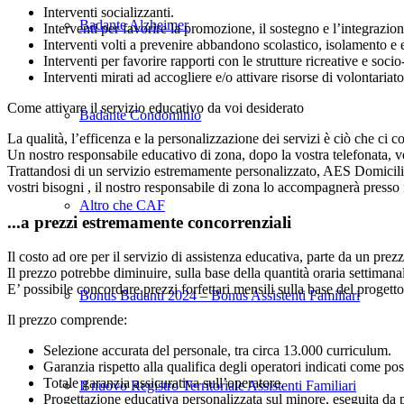
Interventi socializzanti.
Badante Alzheimer
Interventi per favorire la promozione, il sostegno e l’integrazion
Interventi volti a prevenire abbandono scolastico, isolamento e em
Interventi per favorire rapporti con le strutture ricreative e socio
Interventi mirati ad accogliere e/o attivare risorse di volontari
Come attivare il servizio educativo da voi desiderato
Badante Condominio
La qualità, l’efficenza e la personalizzazione dei servizi è ciò che ci co
Un nostro responsabile educativo di zona, dopo la vostra telefonata, ve
Trattandosi di un servizio estremamente personalizzato, AES Domicilio si
vostri bisogni , il nostro responsabile di zona lo accompagnerà presso 
Altro che CAF
...a prezzi estremamente concorrenziali
Il costo ad ore per il servizio di assistenza educativa, parte da un prez
Il prezzo potrebbe diminuire, sulla base della quantità oraria settimanal
E’ possibile concordare prezzi forfettari mensili sulla base del progetto
Bonus Badanti 2024 – Bonus Assistenti Familiari
Il prezzo comprende:
Selezione accurata del personale, tra circa 13.000 curriculum.
Garanzia rispetto alla qualifica degli operatori indicati come poss
Totale garanzia assicurativa sull’operatore.
Il nuovo Registro Territoriale Assistenti Familiari
Progettazione educativa personalizzata sul minore, eseguita da p