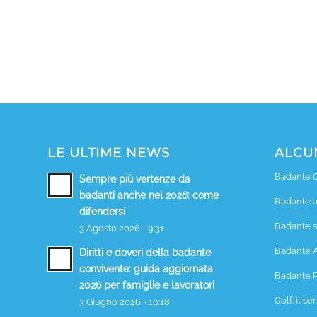
LE ULTIME NEWS
ALCUN
Badante 
Sempre più vertenze da
badanti anche nel 2026: come
Badante a
difendersi
Badante s
3 Agosto 2026 - 9:31
Badante 
Diritti e doveri della badante
convivente: guida aggiornata
Badante P
2026 per famiglie e lavoratori
Colf: il se
3 Giugno 2026 - 10:18