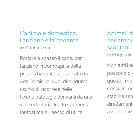
L’animale domestico,
Animali d
l’anziano e la badante
badanti: 
scontato
22 Ottobre 2021
21 Maggio 20
Portare a spasso il cane, per
Non tutti i d
l’anziano in compagnia della
possono o v
propria badante selezionata da
questo, mot
Aes Domicilio, vuol dire ridurre il
consigliamo 
rischio di incorrere nelle
stabilire s
tipiche patologie derivanti da una
direttamente
vita sedentaria. Inoltre, aumenta
assunzione.
l’autostima e il senso di utilità.