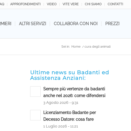
FAQ
APPROFONDIMENTI
VIDEO
VITE VERE
CHI SIAMO
CONTATTI
RMIERI
ALTRI SERVIZI
COLLABORA CON NOI
PREZZI
Sei in:
Home
/
cura degli animali
Ultime news su Badanti ed
Assistenza Anziani:
Sempre più vertenze da badanti
anche nel 2026: come difendersi
3 Agosto 2026 - 9:31
Licenziamento Badante per
Decesso Datore: cosa fare
1 Luglio 2026 - 11:21