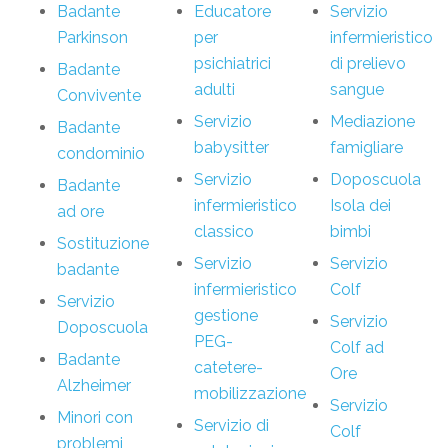
Badante
Educatore
Servizio
Parkinson
per
infermieristico
psichiatrici
di prelievo
Badante
adulti
sangue
Convivente
Servizio
Mediazione
Badante
babysitter
famigliare
condominio
Servizio
Doposcuola
Badante
infermieristico
Isola dei
ad ore
classico
bimbi
Sostituzione
Servizio
Servizio
badante
infermieristico
Colf
Servizio
gestione
Servizio
Doposcuola
PEG-
Colf ad
Badante
catetere-
Ore
Alzheimer
mobilizzazione
Servizio
Minori con
Servizio di
Colf
problemi