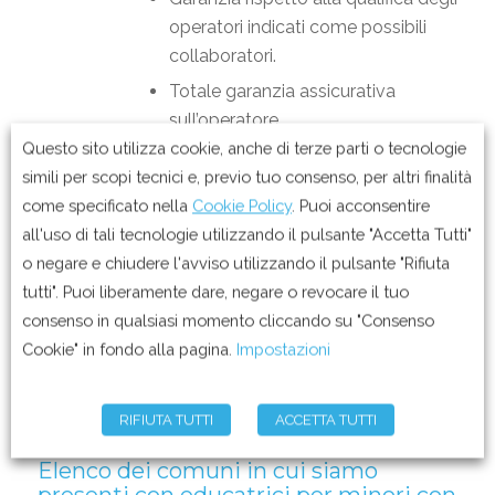
operatori indicati come possibili
collaboratori.
Totale garanzia assicurativa
sull’operatore.
Questo sito utilizza cookie, anche di terze parti o tecnologie
Progettazione educativa
simili per scopi tecnici e, previo tuo consenso, per altri finalità
personalizzata sul minore, eseguita
come specificato nella
Cookie Policy
. Puoi acconsentire
da professionisti con pluriennale
all'uso di tali tecnologie utilizzando il pulsante "Accetta Tutti"
esperienza nel settore.
o negare e chiudere l'avviso utilizzando il pulsante "Rifiuta
Controllo mensile della qualità e
tutti". Puoi liberamente dare, negare o revocare il tuo
della adeguatezza della
consenso in qualsiasi momento cliccando su "Consenso
prestazione svolta dal personale,
Cookie" in fondo alla pagina.
Impostazioni
da noi selezionato
RIFIUTA TUTTI
ACCETTA TUTTI
Elenco dei comuni in cui siamo