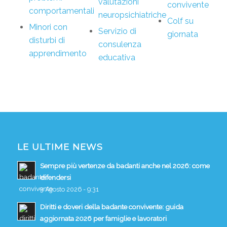
valutazioni
convivente
comportamentali
neuropsichiatriche
Colf su
Minori con
Servizio di
giornata
disturbi di
consulenza
apprendimento
educativa
LE ULTIME NEWS
Sempre più vertenze da badanti anche nel 2026: come
difendersi
3 Agosto 2026 - 9:31
Diritti e doveri della badante convivente: guida
aggiornata 2026 per famiglie e lavoratori