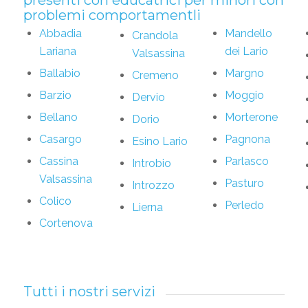
presenti con educatrici per minori con
problemi comportamentli
Abbadia
Mandello
Crandola
Lariana
dei Lario
Valsassina
Ballabio
Margno
Cremeno
Barzio
Moggio
Dervio
Bellano
Morterone
Dorio
Casargo
Pagnona
Esino Lario
Cassina
Parlasco
Introbio
Valsassina
Pasturo
Introzzo
Colico
Perledo
Lierna
Cortenova
Tutti i nostri servizi