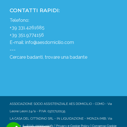
CONTATTI RAPIDI:
Telefono:
+39 331.4261685
+39 351.9774156
E-mail:
info@aesdomicilio.com
---
Cercare badanti, trovare una badante
ASSOCIAZIONE SOCIO ASSISTENZIALE AES DOMICILIO - COMO - Via
Leone Leoni 24/a - P.IVA: 03727120135
LA CASA DEL CITTADINO SRL - IN LIQUIDAZIONE - MONZA (MB), Via
Marsala, 8 -P.IVA: 09999430961 |
Privacy e Cookie Policy
|
Consenso Cookie